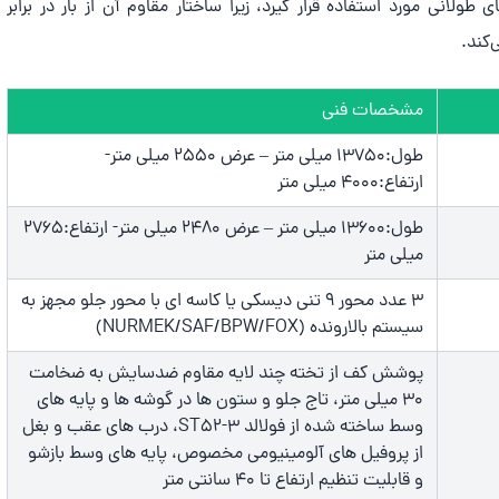
ولانی مورد استفاده قرار گیرد، زیرا ساختار مقاوم آن از بار در برابر
‌کند.
مشخصات فنی
طول:13750 میلی متر – عرض 2550 میلی متر-
ارتفاع:4000 میلی متر
طول:13600 میلی متر – عرض 2480 میلی متر- ارتفاع:2765
میلی متر
3 عدد محور 9 تنی دیسکی یا کاسه ای با محور جلو مجهز به
سیستم بالارونده (NURMEK/SAF/BPW/FOX)
پوشش کف از تخته چند لایه مقاوم ضدسایش به ضخامت
30 میلی متر، تاج جلو و ستون ها در گوشه ها و پایه های
وسط ساخته شده از فولالد ST52-3، درب های عقب و بغل
از پروفیل های آلومینیومی مخصوص، پایه های وسط بازشو
و قابلیت تنظیم ارتفاع تا 40 سانتی متر